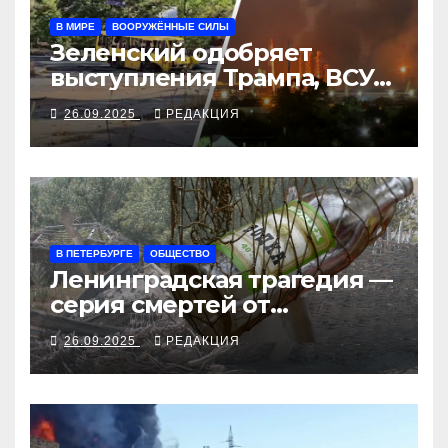
В МИРЕ
ВООРУЖЁННЫЕ СИЛЫ
Зеленский одобряет
выступления Трампа, ВСУ
закрыли Добропольский
26.09.2025
РЕДАКЦИЯ
рубеж
В ПЕТЕРБУРГЕ
ОБЩЕСТВО
Ленинградская трагедия —
серия смертей от
алкосуррогата
26.09.2025
РЕДАКЦИЯ