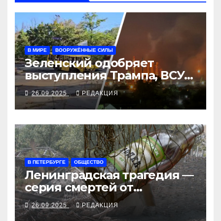
В МИРЕ
ВООРУЖЁННЫЕ СИЛЫ
Зеленский одобряет
выступления Трампа, ВСУ
закрыли Добропольский
26.09.2025
РЕДАКЦИЯ
рубеж
В ПЕТЕРБУРГЕ
ОБЩЕСТВО
Ленинградская трагедия —
серия смертей от
алкосуррогата
26.09.2025
РЕДАКЦИЯ