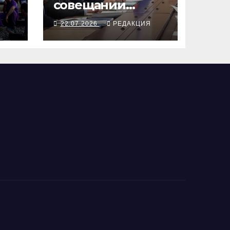
совещании
гордились
Я
22.07.2026
РЕДАКЦИЯ
ся
инфляционным
разгоном