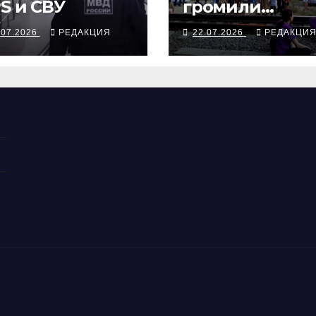
S и СВУ
громили
Wildberries,
.07.2026
РЕДАКЦИЯ
22.07.2026
РЕДАКЦИ
Лавров собрал
жаловаться из
Манилу в
Вашингтон