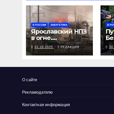
В РОССИИ
ЭНЕРГЕТИКА
В РО
Ярославский НПЗ
Пу
в огне.
Бе
Официально —
об
01.10.2025
РЕДАКЦИЯ
30
не дроны
ос
О сайте
Рекламодателю
Контактная информация