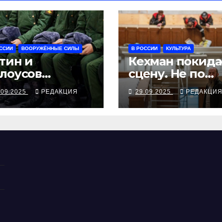
ССИИ
ВООРУЖЁННЫЕ СИЛЫ
В РОССИИ
КУЛЬТУРА
тин и
Кехман покида
лоусов
сцену. Не по
ъявили
собственному
.09.2025
РЕДАКЦИЯ
29.09.2025
РЕДАКЦИ
енний призыв
желанию