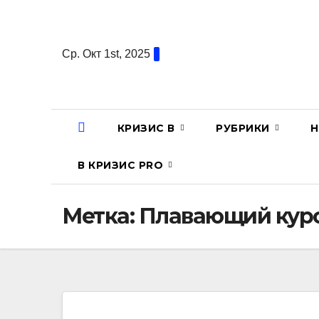
Перейти
к
содержанию
Ср. Окт 1st, 2025
КРИЗИС В
РУБРИКИ
Н
В КРИЗИС PRO
Метка:
Плавающий курс