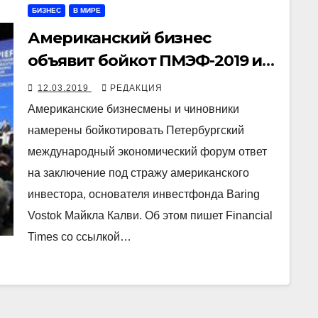
БИЗНЕС
В МИРЕ
Американский бизнес
объявит бойкот ПМЭФ-2019 из-
за ареста Калви
12.03.2019
РЕДАКЦИЯ
Американские бизнесмены и чиновники
намерены бойкотировать Петербургский
международный экономический форум ответ
на заключение под стражу американского
инвестора, основателя инвестфонда Baring
Vostok Майкла Калви. Об этом пишет Financial
Times со ссылкой…