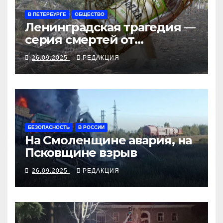
В ПЕТЕРБУРГЕ
ОБЩЕСТВО
Ленинградская трагедия —
серия смертей от
алкосуррогата
26.09.2025
РЕДАКЦИЯ
БЕЗОПАСНОСТЬ
В РОССИИ
На Смоленщине авария, на
Псковщине взрыв
26.09.2025
РЕДАКЦИЯ