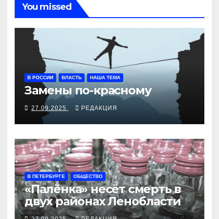
You missed
В РОССИИ
ВЛАСТЬ
НАША ТЕМА
Замены по-красному
27.09.2025
РЕДАКЦИЯ
В ПЕТЕРБУРГЕ
ОБЩЕСТВО
«Палёнка» несёт смерть в
двух районах Ленобласти
27.09.2025
РЕДАКЦИЯ