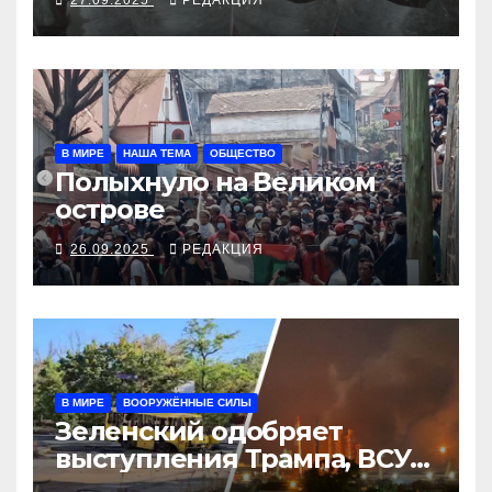
В МИРЕ
НАША ТЕМА
ОБЩЕСТВО
Полыхнуло на Великом
острове
26.09.2025
РЕДАКЦИЯ
В МИРЕ
ВООРУЖЁННЫЕ СИЛЫ
Зеленский одобряет
выступления Трампа, ВСУ
закрыли Добропольский