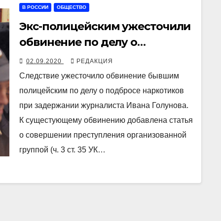
В РОССИИ
ОБЩЕСТВО
Экс-полицейским ужесточили
обвинение по делу о
подбросе наркотиков Ивану
02.09.2020
РЕДАКЦИЯ
Голунову
Следствие ужесточило обвинение бывшим
полицейским по делу о подбросе наркотиков
при задержании журналиста Ивана Голунова.
К сущестующему обвинению добавлена статья
о совершении преступления организованной
группой (ч. 3 ст. 35 УК…