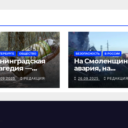
ТЕРБУРГЕ
ОБЩЕСТВО
БЕЗОПАСНОСТЬ
В РОССИИ
нинградская
На Смоленщин
агедия —
авария, на
рия смертей от
Псковщине
.09.2025
РЕДАКЦИЯ
26.09.2025
РЕДАКЦИ
косуррогата
взрыв