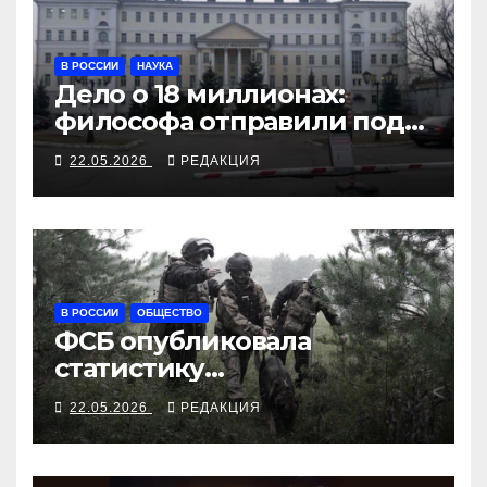
В РОССИИ
НАУКА
Дело о 18 миллионах:
философа отправили под
арест за переводы
22.05.2026
РЕДАКЦИЯ
Аристотеля
В РОССИИ
ОБЩЕСТВО
ФСБ опубликовала
статистику
предотвращений
22.05.2026
РЕДАКЦИЯ