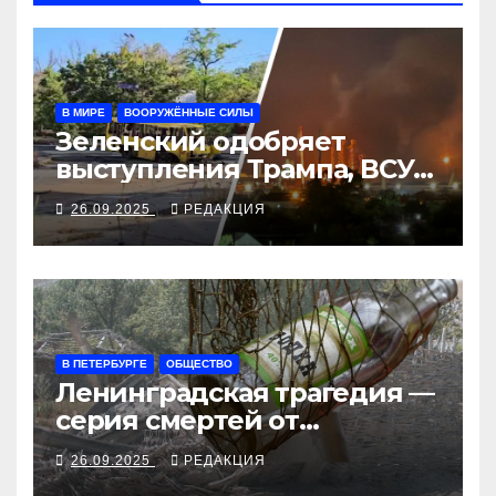
В МИРЕ
ВООРУЖЁННЫЕ СИЛЫ
Зеленский одобряет
выступления Трампа, ВСУ
закрыли Добропольский
26.09.2025
РЕДАКЦИЯ
рубеж
В ПЕТЕРБУРГЕ
ОБЩЕСТВО
Ленинградская трагедия —
серия смертей от
алкосуррогата
26.09.2025
РЕДАКЦИЯ