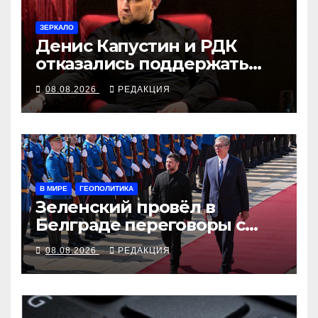
ЗЕРКАЛО
Денис Капустин и РДК
отказались поддержать
партию «Яблоко»
08.08.2026
РЕДАКЦИЯ
В МИРЕ
ГЕОПОЛИТИКА
Зеленский провёл в
Белграде переговоры с
Вучичем
08.08.2026
РЕДАКЦИЯ