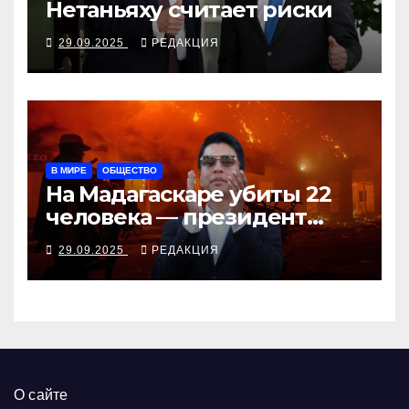
Нетаньяху считает риски
29.09.2025
РЕДАКЦИЯ
В МИРЕ
ОБЩЕСТВО
На Мадагаскаре убиты 22
человека — президент
согласен поговорить с
29.09.2025
РЕДАКЦИЯ
молодёжью
О сайте