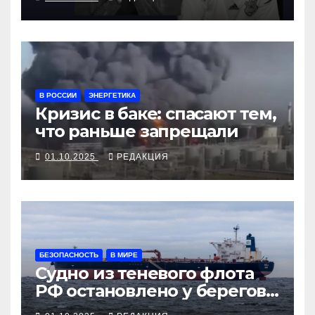
В РОССИИ
ЭНЕРГЕТИКА
Кризис в баке: спасают тем,
что раньше запрещали
01.10.2025
РЕДАКЦИЯ
БЕЗОПАСНОСТЬ
В МИРЕ
Судно из теневого флота
РФ остановлено у берегов
Франции