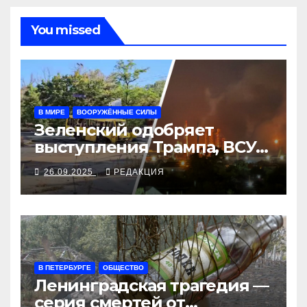
You missed
В МИРЕ
ВООРУЖЁННЫЕ СИЛЫ
Зеленский одобряет
выступления Трампа, ВСУ
закрыли Добропольский
26.09.2025
РЕДАКЦИЯ
рубеж
В ПЕТЕРБУРГЕ
ОБЩЕСТВО
Ленинградская трагедия —
серия смертей от