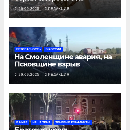
алкосуррогата
26.09.2025
РЕДАКЦИЯ
БЕЗОПАСНОСТЬ
В РОССИИ
На Смоленщине авария, на
Псковщине взрыв
26.09.2025
РЕДАКЦИЯ
В МИРЕ
НАША ТЕМА
ТЕНЕВЫЕ КОНФЛИКТЫ
Братская кровь