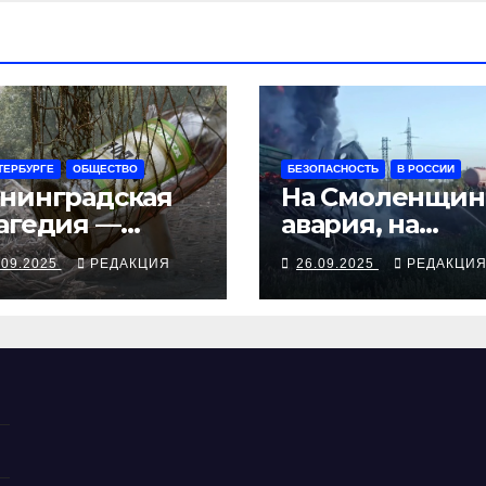
ТЕРБУРГЕ
ОБЩЕСТВО
БЕЗОПАСНОСТЬ
В РОССИИ
нинградская
На Смоленщин
агедия —
авария, на
рия смертей от
Псковщине
.09.2025
РЕДАКЦИЯ
26.09.2025
РЕДАКЦИ
косуррогата
взрыв