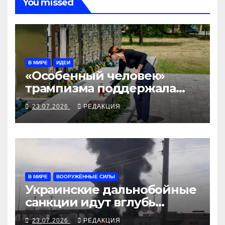
You missed
В МИРЕ
ИДЕИ
«Особенный человек»
трампизма поддержала
Украину
23.07.2026
РЕДАКЦИЯ
В МИРЕ
ВООРУЖЁННЫЕ СИЛЫ
Украинские дальнобойные
санкции идут вглубь
российской нефтянки
23.07.2026
РЕДАКЦИЯ