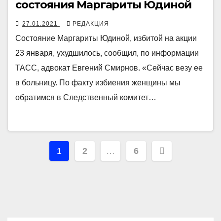
состояния Маргариты Юдиной
27.01.2021
РЕДАКЦИЯ
Состояние Маргариты Юдиной, избитой на акции
23 января, ухудшилось, сообщил, по информации
ТАСС, адвокат Евгений Смирнов. «Сейчас везу ее
в больницу. По факту избиения женщины мы
обратимся в Следственный комитет…
Навигация
1
2
…
6
по
записям