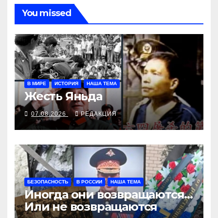
You missed
В МИРЕ
ИСТОРИЯ
НАША ТЕМА
Жесть Яньда
07.08.2026
РЕДАКЦИЯ
БЕЗОПАСНОСТЬ
В РОССИИ
НАША ТЕМА
Иногда они возвращаются…
Или не возвращаются