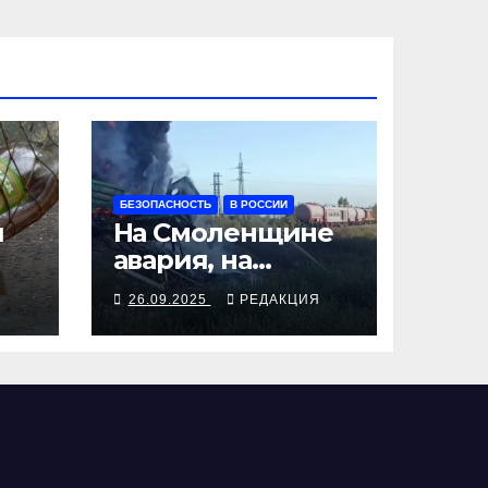
БЕЗОПАСНОСТЬ
В РОССИИ
я
На Смоленщине
авария, на
 от
Псковщине
Я
26.09.2025
РЕДАКЦИЯ
взрыв