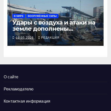
В МИРЕ
ВООРУЖЁННЫЕ СИЛЫ
Удары с воздуха и атаки на
земле дополнены
ядерными учениями
19.05.2026
РЕДАКЦИЯ
О сайте
Рекламодателю
Контактная информация