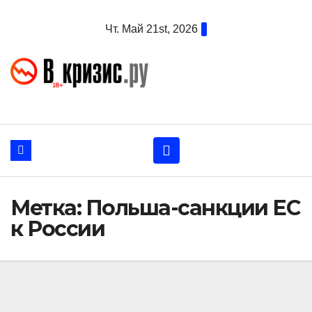
Перейти
Чт. Май 21st, 2026
к
содержанию
Метка:
Польша-санкции ЕС
к России