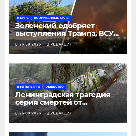
В МИРЕ
ВООРУЖЁННЫЕ СИЛЫ
Зеленский одобряет
выступления Трампа, ВСУ
закрыли Добропольский
26.09.2025
РЕДАКЦИЯ
рубеж
В ПЕТЕРБУРГЕ
ОБЩЕСТВО
Ленинградская трагедия —
серия смертей от
алкосуррогата
26.09.2025
РЕДАКЦИЯ