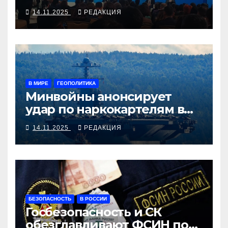
и мы будем снижать»
14.11.2025
РЕДАКЦИЯ
В МИРЕ
ГЕОПОЛИТИКА
Минвойны анонсирует
удар по наркокартелям в
«окрестностях Америки»
14.11.2025
РЕДАКЦИЯ
БЕЗОПАСНОСТЬ
В РОССИИ
Госбезопасность и СК
обезглавливают ФСИН по