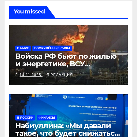
You missed
В МИРЕ
ВООРУЖЁННЫЕ СИЛЫ
Войска РФ бьют по жилью
и энергетике, ВСУ
отвечают наиболее
14.11.2025
РЕДАКЦИЯ
эффективными санкциями
В РОССИИ
ФИНАНСЫ
Набиуллина: «Мы давали
такое, что будет снижаться