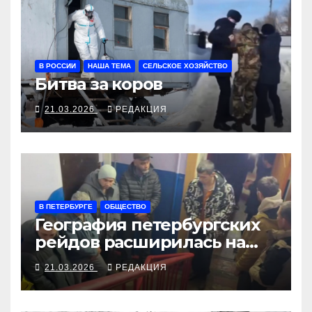
В РОССИИ
НАША ТЕМА
СЕЛЬСКОЕ ХОЗЯЙСТВО
Битва за коров
21.03.2026
РЕДАКЦИЯ
В ПЕТЕРБУРГЕ
ОБЩЕСТВО
География петербургских
рейдов расширилась на
Московский проспект
21.03.2026
РЕДАКЦИЯ