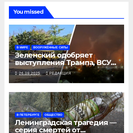
You missed
В МИРЕ
ВООРУЖЁННЫЕ СИЛЫ
Зеленский одобряет
выступления Трампа, ВСУ
закрыли Добропольский
26.09.2025
РЕДАКЦИЯ
рубеж
В ПЕТЕРБУРГЕ
ОБЩЕСТВО
Ленинградская трагедия —
серия смертей от