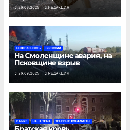
алкосуррогата
26.09.2025
РЕДАКЦИЯ
БЕЗОПАСНОСТЬ
В РОССИИ
На Смоленщине авария, на
Псковщине взрыв
26.09.2025
РЕДАКЦИЯ
В МИРЕ
НАША ТЕМА
ТЕНЕВЫЕ КОНФЛИКТЫ
Братская кровь