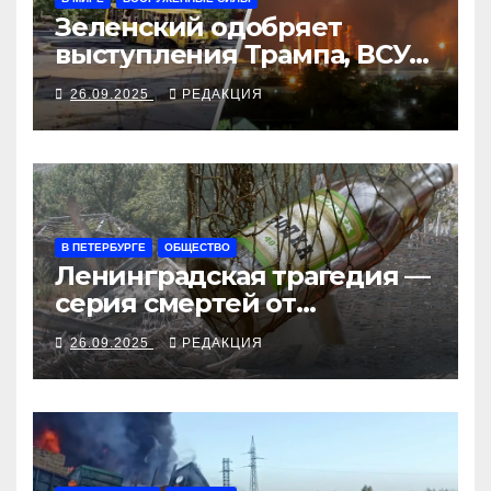
Зеленский одобряет
выступления Трампа, ВСУ
закрыли Добропольский
26.09.2025
РЕДАКЦИЯ
рубеж
В ПЕТЕРБУРГЕ
ОБЩЕСТВО
Ленинградская трагедия —
серия смертей от
алкосуррогата
26.09.2025
РЕДАКЦИЯ