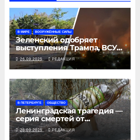
В МИРЕ
ВООРУЖЁННЫЕ СИЛЫ
Зеленский одобряет
выступления Трампа, ВСУ
закрыли Добропольский
26.09.2025
РЕДАКЦИЯ
рубеж
В ПЕТЕРБУРГЕ
ОБЩЕСТВО
Ленинградская трагедия —
серия смертей от
алкосуррогата
26.09.2025
РЕДАКЦИЯ