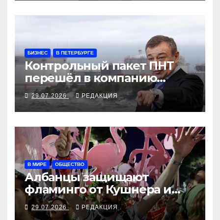
БИЗНЕС
В ПЕТЕРБУРГЕ
Контрольный пакет ПНТ
перешёл в компанию
Ротенбергов
29.07.2026
РЕДАКЦИЯ
В МИРЕ
ОБЩЕСТВО
Албанцы защищают
фламинго от Кушнера и
Рамы
29.07.2026
РЕДАКЦИЯ