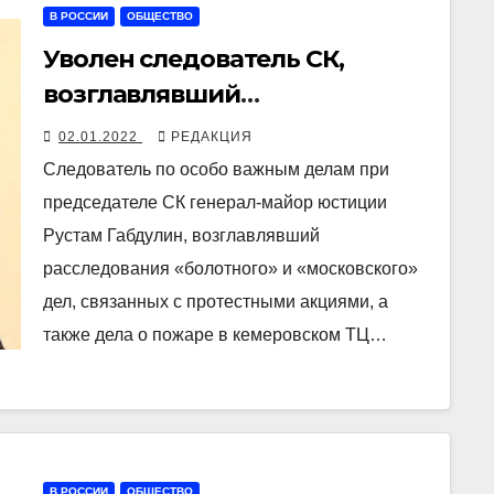
В РОССИИ
ОБЩЕСТВО
Уволен следователь СК,
возглавлявший
расследования «болотного» и
02.01.2022
РЕДАКЦИЯ
«московского» дел
Следователь по особо важным делам при
председателе СК генерал-майор юстиции
Рустам Габдулин, возглавлявший
расследования «болотного» и «московского»
дел, связанных с протестными акциями, а
также дела о пожаре в кемеровском ТЦ…
В РОССИИ
ОБЩЕСТВО