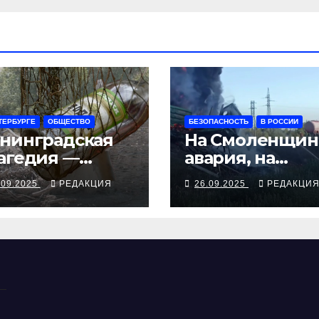
ТЕРБУРГЕ
ОБЩЕСТВО
БЕЗОПАСНОСТЬ
В РОССИИ
нинградская
На Смоленщин
агедия —
авария, на
рия смертей от
Псковщине
.09.2025
РЕДАКЦИЯ
26.09.2025
РЕДАКЦИ
косуррогата
взрыв