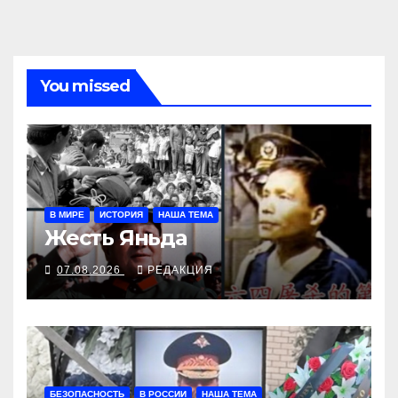
записям
You missed
В МИРЕ
ИСТОРИЯ
НАША ТЕМА
Жесть Яньда
07.08.2026
РЕДАКЦИЯ
БЕЗОПАСНОСТЬ
В РОССИИ
НАША ТЕМА