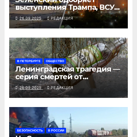
выступления Трампа, ВСУ
закрыли Добропольский
26.09.2025
РЕДАКЦИЯ
рубеж
В ПЕТЕРБУРГЕ
ОБЩЕСТВО
Ленинградская трагедия —
серия смертей от
алкосуррогата
26.09.2025
РЕДАКЦИЯ
БЕЗОПАСНОСТЬ
В РОССИИ