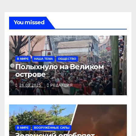
You missed
В МИРЕ
НАША ТЕМА
ОБЩЕСТВО
Полыхнуло на Великом
острове
26.09.2025
РЕДАКЦИЯ
В МИРЕ
ВООРУЖЁННЫЕ СИЛЫ
Зеленский одобряет