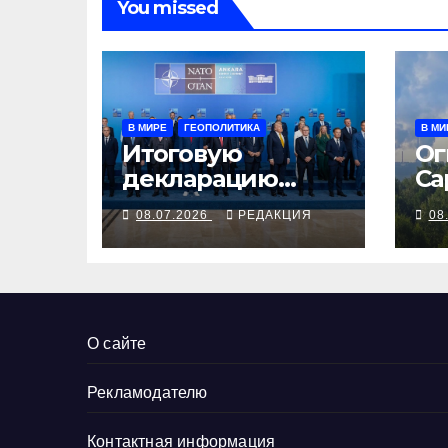
You missed
В МИРЕ
ГЕОПОЛИТИКА
В МИ
Итоговую
Ог
декларацию
Са
саммита НАТО
Та
08.07.2026
РЕДАКЦИЯ
08
осталось всего
Ба
лишь выполнить
Во
О сайте
Рекламодателю
Контактная информация