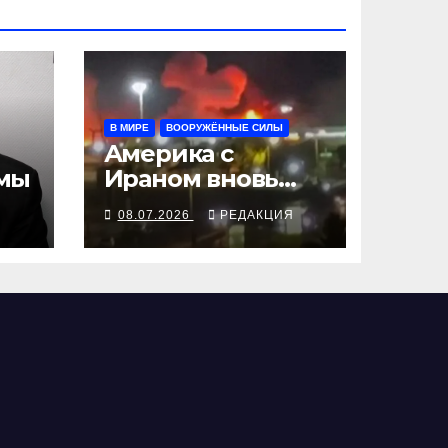
В МИРЕ
ВООРУЖЁННЫЕ СИЛЫ
Америка с
мы
Ираном вновь
обмениваются
Я
08.07.2026
РЕДАКЦИЯ
воздушными
ударами