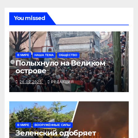
You missed
В МИРЕ
НАША ТЕМА
ОБЩЕСТВО
Полыхнуло на Великом
острове
26.09.2025
РЕДАКЦИЯ
В МИРЕ
ВООРУЖЁННЫЕ СИЛЫ
Зеленский одобряет