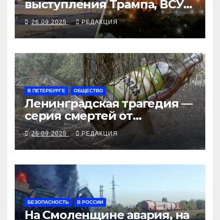
выступления Трампа, ВСУ
закрыли Добропольский
26.09.2025
РЕДАКЦИЯ
рубеж
В ПЕТЕРБУРГЕ
ОБЩЕСТВО
Ленинградская трагедия —
серия смертей от
алкосуррогата
26.09.2025
РЕДАКЦИЯ
БЕЗОПАСНОСТЬ
В РОССИИ
На Смоленщине авария, на