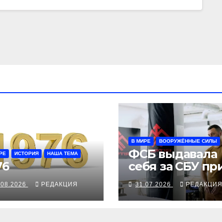
В МИРЕ
ВООРУЖЁННЫЕ СИЛЫ
ФСБ выдавала
РЕ
ИСТОРИЯ
НАША ТЕМА
76
себя за СБУ пр
попытке
.08.2026
РЕДАКЦИЯ
31.07.2026
РЕДАКЦИ
покушения на
командира
«Хартии»