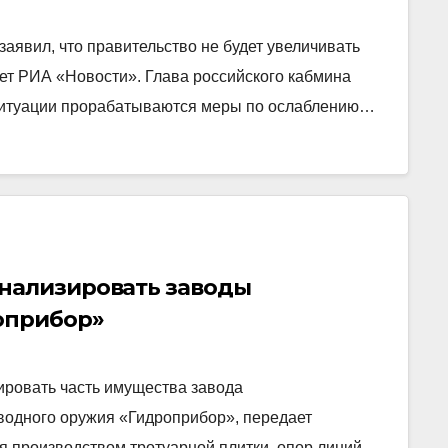
явил, что правительство не будет увеличивать
ет РИА «Новости». Глава российского кабмина
 ситуации прорабатываются меры по ослаблению…
нализировать заводы
оприбор»
ровать часть имущества завода
водного оружия «Гидроприбор», передает
 производством тротуарной плитки, опор линий