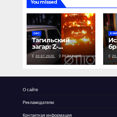
You missed
ОФС
В МИ
Тагильский
Ис
загар: Z-
бр
символика на
це
20.07.2026
РЕДАКЦИЯ
20
авто стала
меткой
камикадзе
О сайте
Рекламодателю
Контактная информация