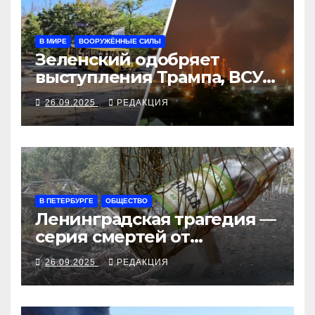
В МИРЕ
ВООРУЖЁННЫЕ СИЛЫ
Зеленский одобряет
выступления Трампа, ВСУ
закрыли Добропольский
26.09.2025
РЕДАКЦИЯ
рубеж
В ПЕТЕРБУРГЕ
ОБЩЕСТВО
Ленинградская трагедия —
серия смертей от
алкосуррогата
26.09.2025
РЕДАКЦИЯ