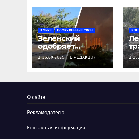
В МИРЕ
ВООРУЖЁННЫЕ СИЛЫ
В ПЕ
Зеленский
Ле
одобряет
тр
выступления
се
26.09.2025
РЕДАКЦИЯ
26
Трампа, ВСУ
ал
закрыли
Добропольский
рубеж
О сайте
Рекламодателю
Контактная информация