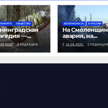
ТЕРБУРГЕ
ОБЩЕСТВО
БЕЗОПАСНОСТЬ
В РОССИИ
нинградская
На Смоленщин
агедия —
авария, на
рия смертей от
Псковщине
.09.2025
РЕДАКЦИЯ
26.09.2025
РЕДАКЦИ
косуррогата
взрыв