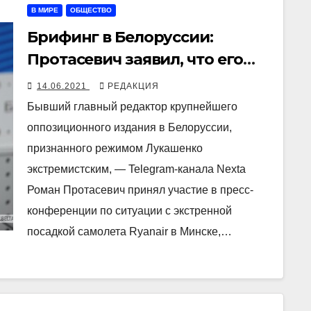
В МИРЕ
ОБЩЕСТВО
Брифинг в Белоруссии:
Протасевич заявил, что его
«никто не бил», белорусские
14.06.2021
РЕДАКЦИЯ
власти — «никакого перехвата
Бывший главный редактор крупнейшего
и разворота не было»
оппозиционного издания в Белоруссии,
признанного режимом Лукашенко
экстремистским, — Telegram-канала Nexta
Роман Протасевич принял участие в пресс-
конференции по ситуации с экстренной
посадкой самолета Ryanair в Минске,…