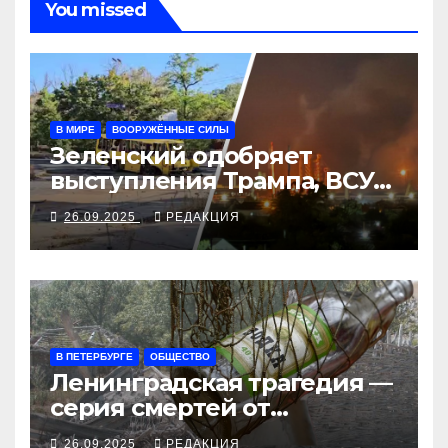
You missed
В МИРЕ
ВООРУЖЁННЫЕ СИЛЫ
Зеленский одобряет
выступления Трампа, ВСУ
закрыли Добропольский
26.09.2025
РЕДАКЦИЯ
рубеж
В ПЕТЕРБУРГЕ
ОБЩЕСТВО
Ленинградская трагедия —
серия смертей от
алкосуррогата
26.09.2025
РЕДАКЦИЯ