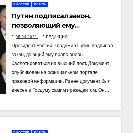
В РОССИИ
ВЛАСТЬ
Путин подписал закон,
позволяющий ему
баллотироваться еще на два
05.04.2021
РЕДАКЦИЯ
срока
Президент России Владимир Путин подписал
закон, дающий ему право вновь
баллотироваться на высший пост. Документ
опубликован на официальном портале
правовой информации. Ранее документ был
внесен в Госдуму самим президентом. Он…
В РОССИИ
ВЛАСТЬ