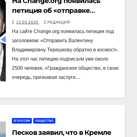
На Change.org появилась
петиция об «отправке
Терешковой обратно в
13.03.2020
РЕДАКЦИЯ
космос»
На сайте Change.org появилась петиция под
заголовком: «Отправить Валентину
Владимировну Терешкову обратно в космос!».
На этот час петицию подписали уже около
2500 человек. «Гражданское общество, в свою
очередь, признавая заслуги…
В РОССИИ
ОБЩЕСТВО
Песков заявил, что в Кремле