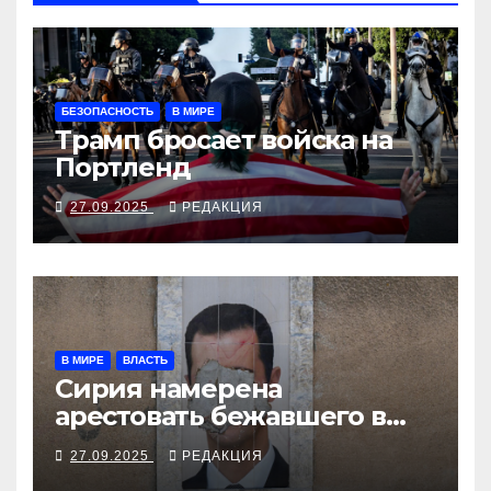
БЕЗОПАСНОСТЬ
В МИРЕ
Трамп бросает войска на
Портленд
27.09.2025
РЕДАКЦИЯ
В МИРЕ
ВЛАСТЬ
Сирия намерена
арестовать бежавшего в
Москву экс-диктатора
27.09.2025
РЕДАКЦИЯ