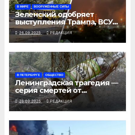
В МИРЕ
ВООРУЖЁННЫЕ СИЛЫ
Зеленский одобряет
выступления Трампа, ВСУ
закрыли Добропольский
26.09.2025
РЕДАКЦИЯ
рубеж
В ПЕТЕРБУРГЕ
ОБЩЕСТВО
Ленинградская трагедия —
серия смертей от
алкосуррогата
26.09.2025
РЕДАКЦИЯ