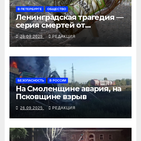
В ПЕТЕРБУРГЕ
ОБЩЕСТВО
Ленинградская трагедия —
серия смертей от
алкосуррогата
26.09.2025
РЕДАКЦИЯ
БЕЗОПАСНОСТЬ
В РОССИИ
На Смоленщине авария, на
Псковщине взрыв
26.09.2025
РЕДАКЦИЯ