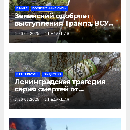
В МИРЕ
ВООРУЖЁННЫЕ СИЛЫ
Зеленский одобряет
выступления Трампа, ВСУ
закрыли Добропольский
26.09.2025
РЕДАКЦИЯ
рубеж
В ПЕТЕРБУРГЕ
ОБЩЕСТВО
Ленинградская трагедия —
серия смертей от
алкосуррогата
26.09.2025
РЕДАКЦИЯ