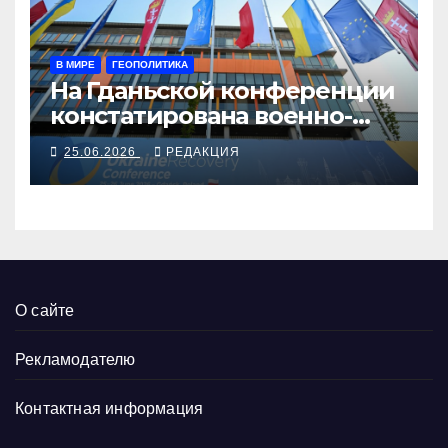
В МИРЕ
ГЕОПОЛИТИКА
На Гданьской конференции
констатирована военно-
промышленная
25.06.2026
РЕДАКЦИЯ
интеграция Украины и
Европы
О сайте
Рекламодателю
Контактная информация