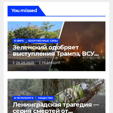
You missed
В МИРЕ
ВООРУЖЁННЫЕ СИЛЫ
Зеленский одобряет
выступления Трампа, ВСУ
закрыли Добропольский
26.09.2025
РЕДАКЦИЯ
рубеж
В ПЕТЕРБУРГЕ
ОБЩЕСТВО
Ленинградская трагедия —
серия смертей от