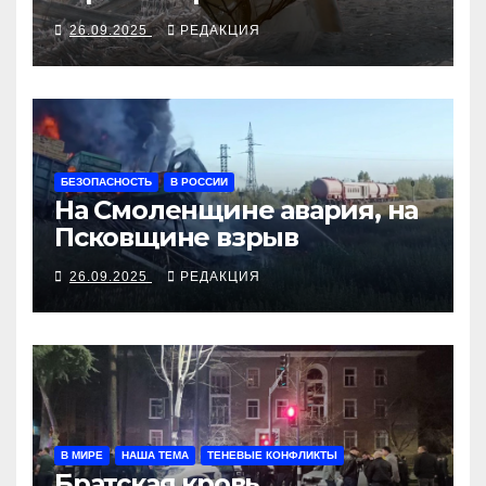
алкосуррогата
26.09.2025
РЕДАКЦИЯ
БЕЗОПАСНОСТЬ
В РОССИИ
На Смоленщине авария, на
Псковщине взрыв
26.09.2025
РЕДАКЦИЯ
В МИРЕ
НАША ТЕМА
ТЕНЕВЫЕ КОНФЛИКТЫ
Братская кровь