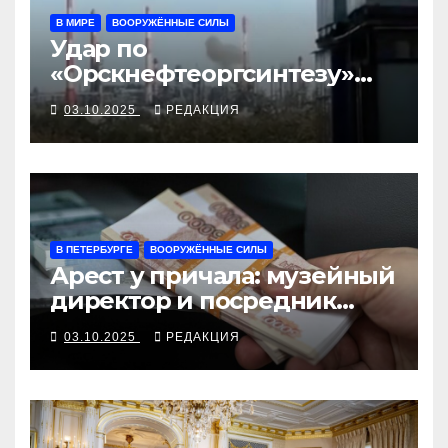
В МИРЕ
ВООРУЖЁННЫЕ СИЛЫ
Удар по
«Орскнефтеоргсинтезу»
заставил включить «Ковёр»
03.10.2025
РЕДАКЦИЯ
В ПЕТЕРБУРГЕ
ВООРУЖЁННЫЕ СИЛЫ
Арест у причала: музейный
директор и посредник
попались на взятке
03.10.2025
РЕДАКЦИЯ