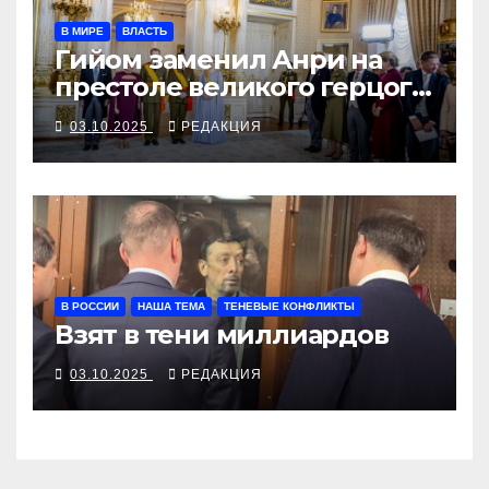
В МИРЕ
ВЛАСТЬ
Гийом заменил Анри на
престоле великого герцога
Люксембурга
03.10.2025
РЕДАКЦИЯ
В РОССИИ
НАША ТЕМА
ТЕНЕВЫЕ КОНФЛИКТЫ
Взят в тени миллиардов
03.10.2025
РЕДАКЦИЯ