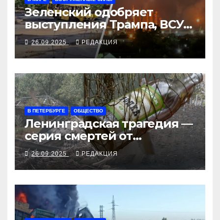
Зеленский одобряет
выступления Трампа, ВСУ
закрыли Добропольский
26.09.2025
РЕДАКЦИЯ
рубеж
В ПЕТЕРБУРГЕ
ОБЩЕСТВО
Ленинградская трагедия —
серия смертей от
алкосуррогата
26.09.2025
РЕДАКЦИЯ