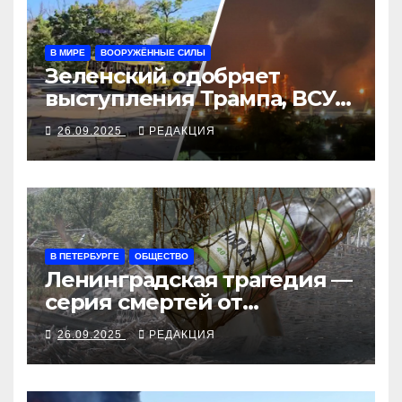
В МИРЕ
ВООРУЖЁННЫЕ СИЛЫ
Зеленский одобряет
выступления Трампа, ВСУ
закрыли Добропольский
26.09.2025
РЕДАКЦИЯ
рубеж
В ПЕТЕРБУРГЕ
ОБЩЕСТВО
Ленинградская трагедия —
серия смертей от
алкосуррогата
26.09.2025
РЕДАКЦИЯ