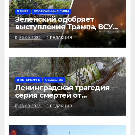
В МИРЕ
ВООРУЖЁННЫЕ СИЛЫ
Зеленский одобряет
выступления Трампа, ВСУ
закрыли Добропольский
26.09.2025
РЕДАКЦИЯ
рубеж
В ПЕТЕРБУРГЕ
ОБЩЕСТВО
Ленинградская трагедия —
серия смертей от
алкосуррогата
26.09.2025
РЕДАКЦИЯ