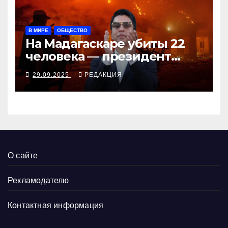
В МИРЕ
ОБЩЕСТВО
На Мадагаскаре убиты 22
человека — президент
согласен поговорить с
29.09.2025
РЕДАКЦИЯ
молодёжью
О сайте
Рекламодателю
Контактная информация