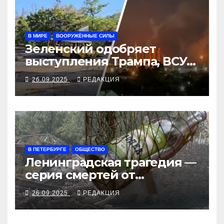
В МИРЕ
ВООРУЖЁННЫЕ СИЛЫ
Зеленский одобряет
выступления Трампа, ВСУ
закрыли Добропольский
26.09.2025
РЕДАКЦИЯ
рубеж
В ПЕТЕРБУРГЕ
ОБЩЕСТВО
Ленинградская трагедия —
серия смертей от
алкосуррогата
26.09.2025
РЕДАКЦИЯ